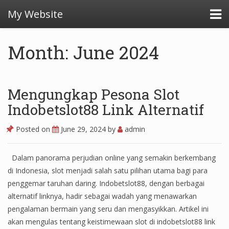
My Website
Month: June 2024
Mengungkap Pesona Slot
Indobetslot88 Link Alternatif
Posted on
June 29, 2024
by
admin
Dalam panorama perjudian online yang semakin berkembang
di Indonesia, slot menjadi salah satu pilihan utama bagi para
penggemar taruhan daring. Indobetslot88, dengan berbagai
alternatif linknya, hadir sebagai wadah yang menawarkan
pengalaman bermain yang seru dan mengasyikkan. Artikel ini
akan mengulas tentang keistimewaan slot di indobetslot88 link