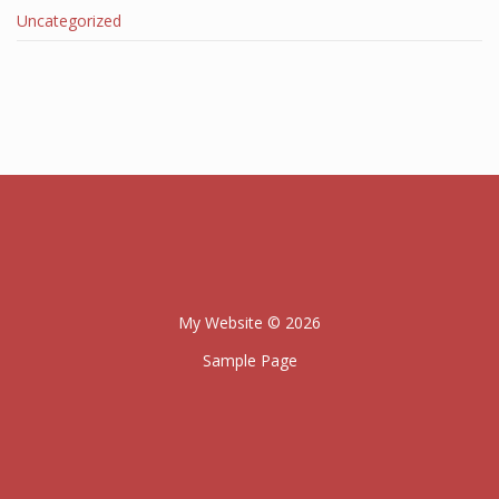
Uncategorized
My Website © 2026
Sample Page