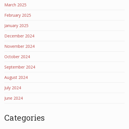
March 2025
February 2025
January 2025
December 2024
November 2024
October 2024
September 2024
August 2024
July 2024
June 2024
Categories