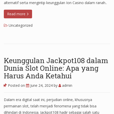
alternatif serta mengintip keunggulan Ion Casino dalam ranah..
Read more
Uncategorized
Keunggulan Jackpot108 dalam
Dunia Slot Online: Apa yang
Harus Anda Ketahui
Posted on
June 24, 2024
by
admin
Dalam era digital saat ini, perjudian online, khususnya
permainan slot, telah menjadi fenomena yang tidak bisa
dihindari di Indonesia. Jackpot108 hadir sebagai salah satu