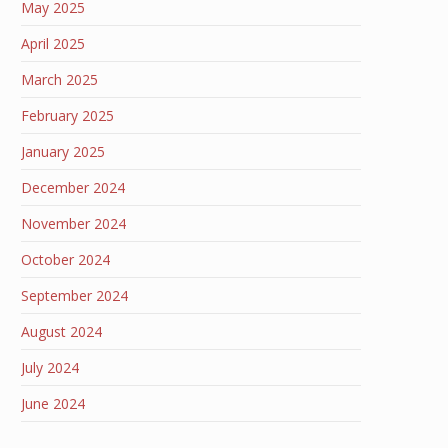
May 2025
April 2025
March 2025
February 2025
January 2025
December 2024
November 2024
October 2024
September 2024
August 2024
July 2024
June 2024