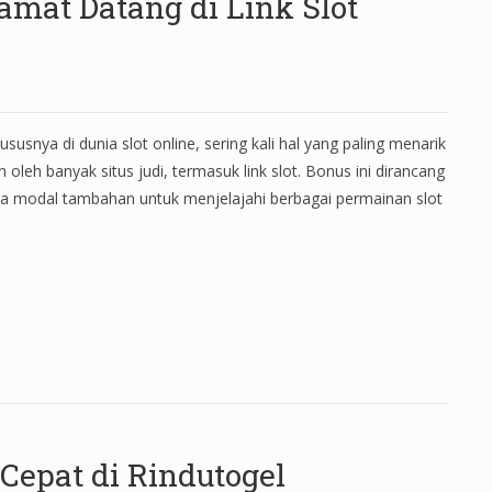
mat Datang di Link Slot
usnya di dunia slot online, sering kali hal yang paling menarik
leh banyak situs judi, termasuk link slot. Bonus ini dirancang
modal tambahan untuk menjelajahi berbagai permainan slot
Cepat di Rindutogel