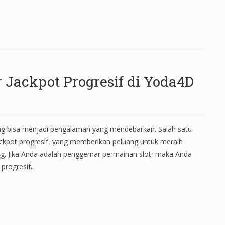
 Jackpot Progresif di Yoda4D
ng bisa menjadi pengalaman yang mendebarkan. Salah satu
jackpot progresif, yang memberikan peluang untuk meraih
g. Jika Anda adalah penggemar permainan slot, maka Anda
progresif..