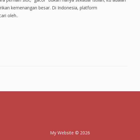
kan kemenangan besar. Di Indonesia, platform
ari oleh..
My Website © 2026