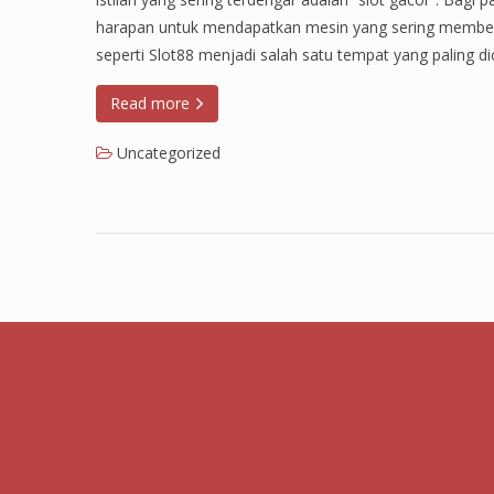
harapan untuk mendapatkan mesin yang sering memberi
seperti Slot88 menjadi salah satu tempat yang paling dic
Read more
Uncategorized