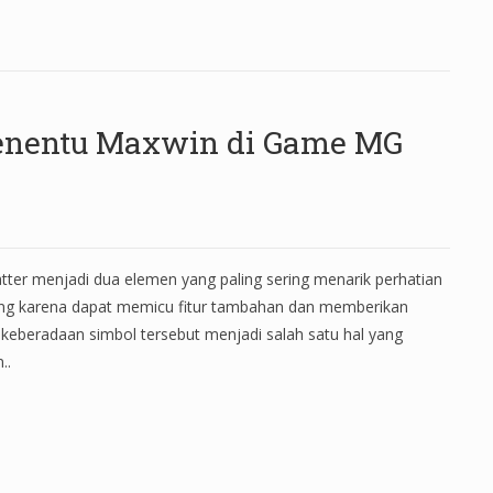
Penentu Maxwin di Game MG
atter menjadi dua elemen yang paling sering menarik perhatian
ting karena dapat memicu fitur tambahan dan memberikan
keberadaan simbol tersebut menjadi salah satu hal yang
..