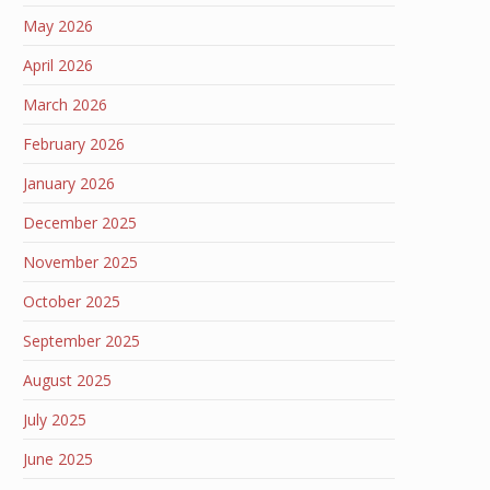
May 2026
April 2026
March 2026
February 2026
January 2026
December 2025
November 2025
October 2025
September 2025
August 2025
July 2025
June 2025