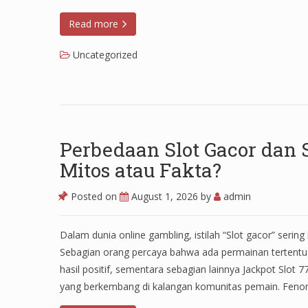
Read more
Uncategorized
Perbedaan Slot Gacor dan Sl
Mitos atau Fakta?
Posted on
August 1, 2026
by
admin
Dalam dunia online gambling, istilah “Slot gacor” seri
Sebagian orang percaya bahwa ada permainan tertentu
hasil positif, sementara sebagian lainnya Jackpot Slot
yang berkembang di kalangan komunitas pemain. Feno