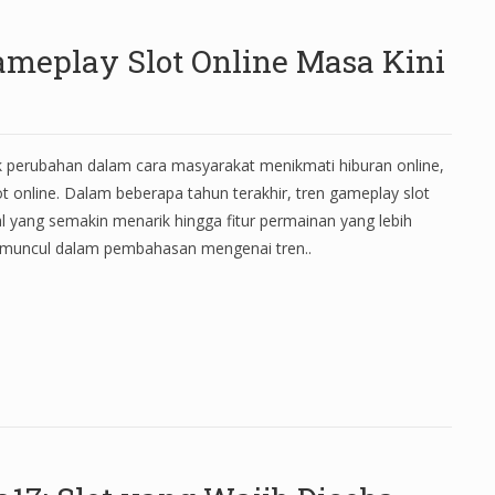
meplay Slot Online Masa Kini
 perubahan dalam cara masyarakat menikmati hiburan online,
t online. Dalam beberapa tahun terakhir, tren gameplay slot
l yang semakin menarik hingga fitur permainan yang lebih
ing muncul dalam pembahasan mengenai tren..