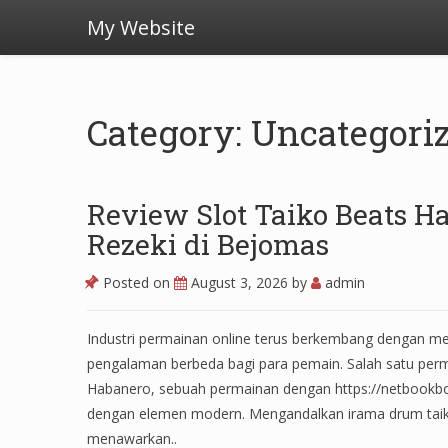
My Website
Category: Uncategori
Review Slot Taiko Beats H
Rezeki di Bejomas
Posted on
August 3, 2026
by
admin
Industri permainan online terus berkembang dengan 
pengalaman berbeda bagi para pemain. Salah satu perma
Habanero, sebuah permainan dengan https://netbookbo
dengan elemen modern. Mengandalkan irama drum taiko
menawarkan..