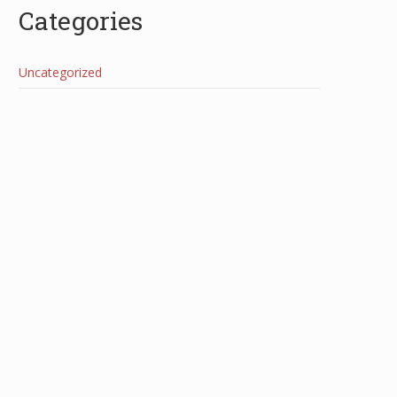
Categories
Uncategorized