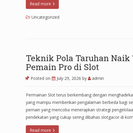
Read more
Uncategorized
Teknik Pola Taruhan Naik
Pemain Pro di Slot
Posted on
July 29, 2026
by
admin
Permainan Slot terus berkembang dengan menghadirkan
yang mampu memberikan pengalaman berbeda bagi setia
pemain yang mencoba menerapkan strategi pengelolaan t
pendekatan yang cukup sering dibahas slotgacor di kom
Read more