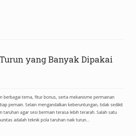
 Turun yang Banyak Dipakai
 berbagai tema, fitur bonus, serta mekanisme permainan
p pemain. Selain mengandalkan keberuntungan, tidak sedikit
aruhan agar sesi bermain terasa lebih terarah. Salah satu
unitas adalah teknik pola taruhan naik turun…