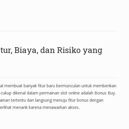
itur, Biaya, dan Risiko yang
ital membuat banyak fitur baru bermunculan untuk memberikan
 cukup dikenal dalam permainan slot online adalah Bonus Buy.
inan tertentu dan langsung menuju fitur bonus dengan
erlihat menarik karena menawarkan akses..