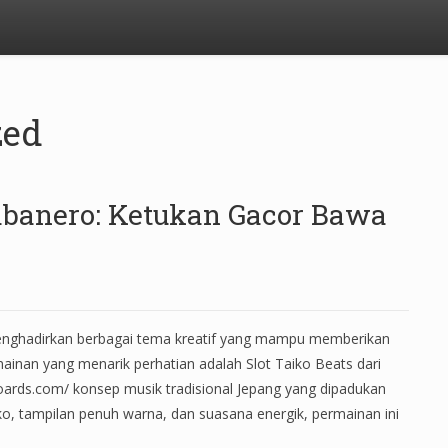
zed
abanero: Ketukan Gacor Bawa
menghadirkan berbagai tema kreatif yang mampu memberikan
inan yang menarik perhatian adalah Slot Taiko Beats dari
ards.com/ konsep musik tradisional Jepang yang dipadukan
, tampilan penuh warna, dan suasana energik, permainan ini