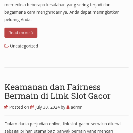
memeriksa beberapa kesalahan yang sering terjadi dan
bagaimana cara menghindarinya, Anda dapat meningkatkan
peluang Anda..
Read more
Uncategorized
Keamanan dan Fairness
Bermain di Link Slot Gacor
Posted on
July 30, 2024
by
admin
Dalam dunia perjudian online, link slot gacor semakin dikenal
sebagai pilihan utama bagi banyak pemain yang mencari