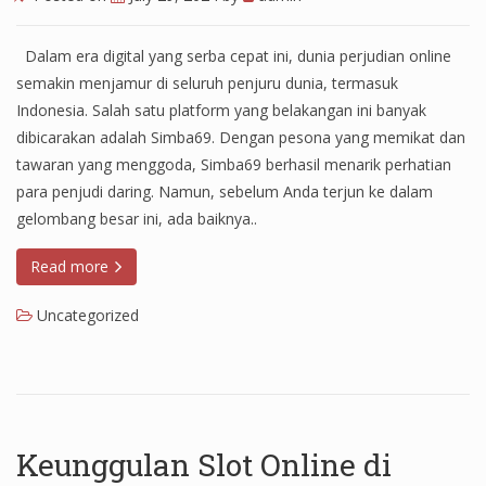
Dalam era digital yang serba cepat ini, dunia perjudian online
semakin menjamur di seluruh penjuru dunia, termasuk
Indonesia. Salah satu platform yang belakangan ini banyak
dibicarakan adalah Simba69. Dengan pesona yang memikat dan
tawaran yang menggoda, Simba69 berhasil menarik perhatian
para penjudi daring. Namun, sebelum Anda terjun ke dalam
gelombang besar ini, ada baiknya..
Read more
Uncategorized
Keunggulan Slot Online di