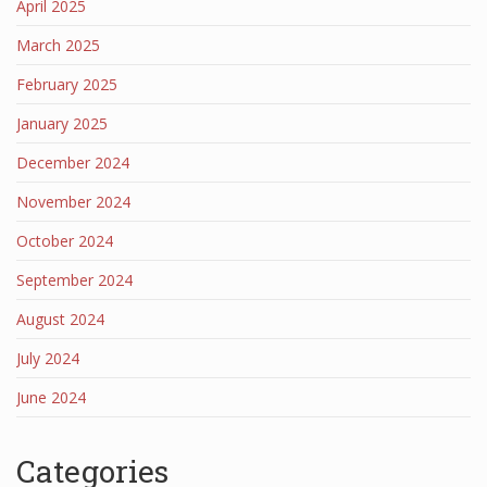
April 2025
March 2025
February 2025
January 2025
December 2024
November 2024
October 2024
September 2024
August 2024
July 2024
June 2024
Categories