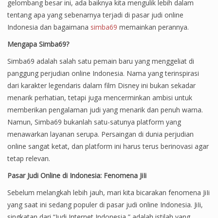
gelombang besar ini, ada baiknya kita mengulik lebih dalam
tentang apa yang sebenarnya terjadi di pasar judi online
Indonesia dan bagaimana
simba69
memainkan perannya.
Mengapa Simba69?
Simba69 adalah salah satu pemain baru yang menggeliat di
panggung perjudian online Indonesia. Nama yang terinspirasi
dari karakter legendaris dalam film Disney ini bukan sekadar
menarik perhatian, tetapi juga mencerminkan ambisi untuk
memberikan pengalaman judi yang menarik dan penuh warna.
Namun, Simba69 bukanlah satu-satunya platform yang
menawarkan layanan serupa. Persaingan di dunia perjudian
online sangat ketat, dan platform ini harus terus berinovasi agar
tetap relevan.
Pasar Judi Online di Indonesia: Fenomena JiIi
Sebelum melangkah lebih jauh, mari kita bicarakan fenomena JiIi
yang saat ini sedang populer di pasar judi online Indonesia. JiIi,
singkatan dari “Judi Internet Indonesia,” adalah istilah yang