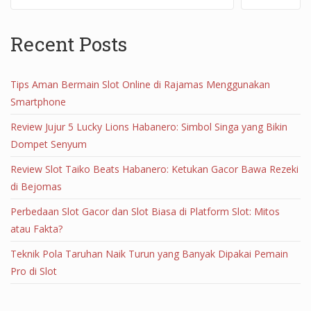
Recent Posts
Tips Aman Bermain Slot Online di Rajamas Menggunakan
Smartphone
Review Jujur 5 Lucky Lions Habanero: Simbol Singa yang Bikin
Dompet Senyum
Review Slot Taiko Beats Habanero: Ketukan Gacor Bawa Rezeki
di Bejomas
Perbedaan Slot Gacor dan Slot Biasa di Platform Slot: Mitos
atau Fakta?
Teknik Pola Taruhan Naik Turun yang Banyak Dipakai Pemain
Pro di Slot