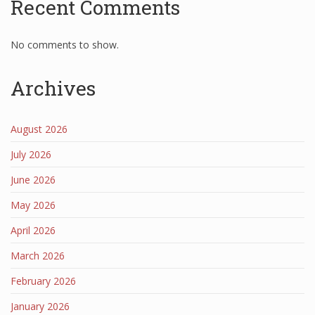
Recent Comments
No comments to show.
Archives
August 2026
July 2026
June 2026
May 2026
April 2026
March 2026
February 2026
January 2026