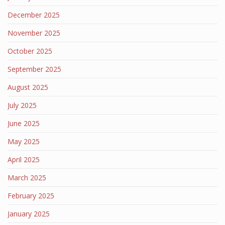
December 2025
November 2025
October 2025
September 2025
August 2025
July 2025
June 2025
May 2025
April 2025
March 2025
February 2025
January 2025