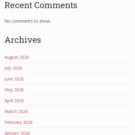
Recent Comments
No comments to show.
Archives
August 2026
July 2026
June 2026
May 2026
April 2026
March 2026
February 2026
January 2026