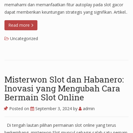
memahami dan memanfaatkan fitur autoplay pada slot gacor
dapat memberikan keuntungan strategis yang signifikan. Artikel..
Read more
Uncategorized
Misterwon Slot dan Habanero:
Inovasi yang Mengubah Cara
Bermain Slot Online
Posted on
September 3, 2024
by
admin
Di tengah lautan pilihan permainan slot online yang terus
berkembang, misterwon Slot muncul sebagai salah satu pemain