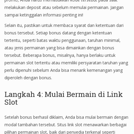
melakukan deposit atau sebelum memulai permainan. Jangan
sampai ketinggalan informasi penting ini!
Selain itu, pastikan untuk membaca syarat dan ketentuan dari
bonus tersebut. Setiap bonus datang dengan ketentuan
tertentu, seperti batas waktu penggunaan, taruhan minimal,
atau jenis permainan yang bisa dimainkan dengan bonus
tersebut. Beberapa bonus, misalnya, hanya berlaku untuk
permainan slot tertentu atau memiliki persyaratan taruhan yang
perlu dipenuhi sebelum Anda bisa menarik kemenangan yang
diperoleh dengan bonus.
Langkah 4: Mulai Bermain di Link
Slot
Setelah bonus berhasil diklaim, Anda bisa mulai bermain dengan
modal tambahan tersebut. Situs link slot menawarkan berbagai
pilihan permainan slot, baik dari penyedia terkenal seperti