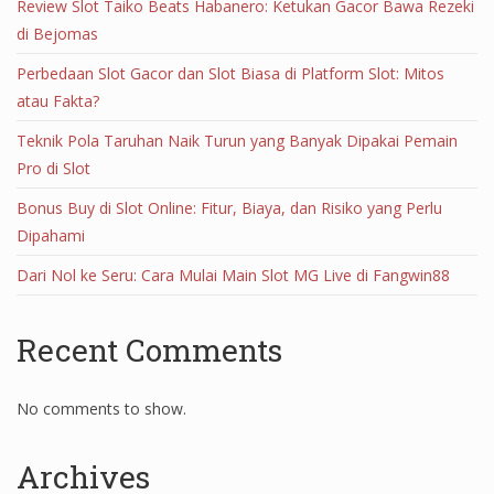
Review Slot Taiko Beats Habanero: Ketukan Gacor Bawa Rezeki
di Bejomas
Perbedaan Slot Gacor dan Slot Biasa di Platform Slot: Mitos
atau Fakta?
Teknik Pola Taruhan Naik Turun yang Banyak Dipakai Pemain
Pro di Slot
Bonus Buy di Slot Online: Fitur, Biaya, dan Risiko yang Perlu
Dipahami
Dari Nol ke Seru: Cara Mulai Main Slot MG Live di Fangwin88
Recent Comments
No comments to show.
Archives