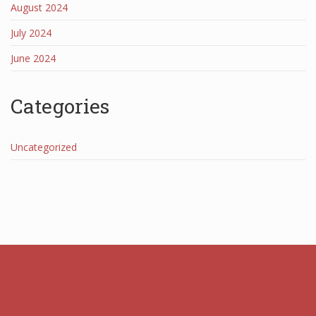
August 2024
July 2024
June 2024
Categories
Uncategorized