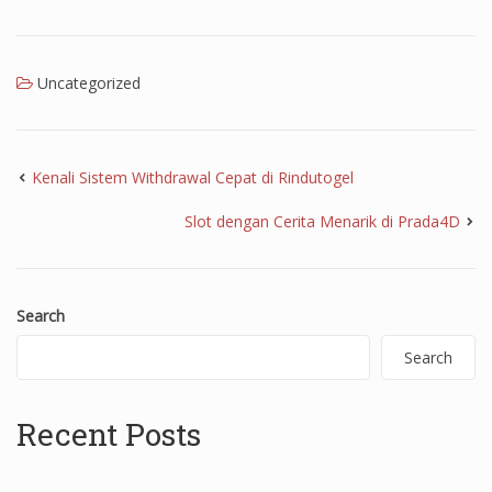
Uncategorized
Kenali Sistem Withdrawal Cepat di Rindutogel
Slot dengan Cerita Menarik di Prada4D
Search
Search
Recent Posts