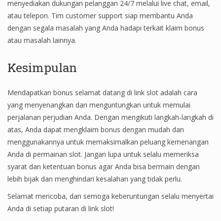
menyediakan dukungan pelanggan 24/7 melalui live chat, email,
atau telepon. Tim customer support siap membantu Anda
dengan segala masalah yang Anda hadapi terkait klaim bonus
atau masalah lainnya.
Kesimpulan
Mendapatkan bonus selamat datang di link slot adalah cara
yang menyenangkan dan menguntungkan untuk memulai
perjalanan perjudian Anda. Dengan mengikuti langkah-langkah di
atas, Anda dapat mengklaim bonus dengan mudah dan
menggunakannya untuk memaksimalkan peluang kemenangan
Anda di permainan slot. Jangan lupa untuk selalu memeriksa
syarat dan ketentuan bonus agar Anda bisa bermain dengan
lebih bijak dan menghindari kesalahan yang tidak perlu.
Selamat mencoba, dan semoga keberuntungan selalu menyertai
Anda di setiap putaran di link slot!