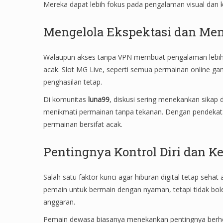
Mereka dapat lebih fokus pada pengalaman visual dan 
Mengelola Ekspektasi dan Men
Walaupun akses tanpa VPN membuat pengalaman lebih lan
acak. Slot MG Live, seperti semua permainan online ga
penghasilan tetap.
Di komunitas
luna99
, diskusi sering menekankan sika
menikmati permainan tanpa tekanan. Dengan pendekata
permainan bersifat acak.
Pentingnya Kontrol Diri dan K
Salah satu faktor kunci agar hiburan digital tetap seha
pemain untuk bermain dengan nyaman, tetapi tidak b
anggaran.
Pemain dewasa biasanya menekankan pentingnya berhen