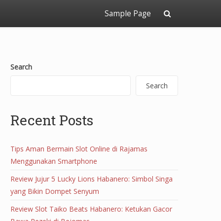
Sample Page
Search
Search
Recent Posts
Tips Aman Bermain Slot Online di Rajamas
Menggunakan Smartphone
Review Jujur 5 Lucky Lions Habanero: Simbol Singa
yang Bikin Dompet Senyum
Review Slot Taiko Beats Habanero: Ketukan Gacor