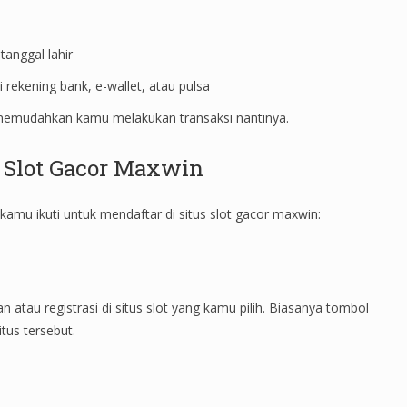
anggal lahir
 rekening bank, e-wallet, atau pulsa
 memudahkan kamu melakukan transaksi nantinya.
 Slot Gacor Maxwin
kamu ikuti untuk mendaftar di situs slot gacor maxwin:
au registrasi di situs slot yang kamu pilih. Biasanya tombol
itus tersebut.