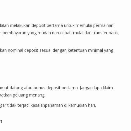
a adalah melakukan deposit pertama untuk memulai permainan.
e pembayaran yang mudah dan cepat, mulai dari transfer bank,
ikan nominal deposit sesuai dengan ketentuan minimal yang
amat datang atau bonus deposit pertama. Jangan lupa klaim
katkan peluang menang.
r tidak terjadi kesalahpahaman di kemudian hari.
n