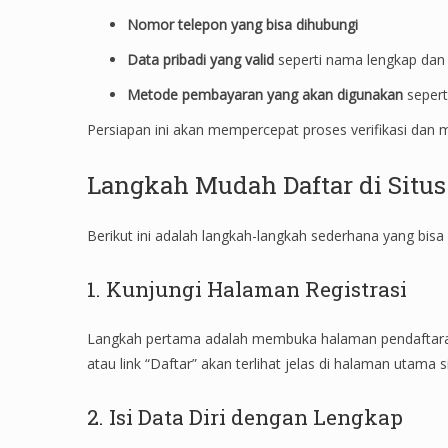
Nomor telepon yang bisa dihubungi
Data pribadi yang valid
seperti nama lengkap dan t
Metode pembayaran yang akan digunakan
seperti
Persiapan ini akan mempercepat proses verifikasi dan
Langkah Mudah Daftar di Situs
Berikut ini adalah langkah-langkah sederhana yang bisa 
1. Kunjungi Halaman Registrasi
Langkah pertama adalah membuka halaman pendaftaran at
atau link “Daftar” akan terlihat jelas di halaman utama s
2. Isi Data Diri dengan Lengkap