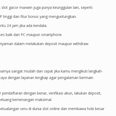
 slot gacor maxwin juga punya keunggulan lain, seperti:
 tinggi dan fitur bonus yang menguntungkan.
tu 24 jam jika ada kendala.
es baik dari PC maupun smartphone.
 nyaman dalam melakukan deposit maupun withdraw.
arnya sangat mudah dan cepat jika kamu mengikuti langkah-
ercaya dengan layanan lengkap agar pengalaman bermain
r pendaftaran dengan benar, verifikasi akun, lakukan deposit,
 peluang kemenangan maksimal.
ualangan seru di dunia slot online dan membawa hoki besar