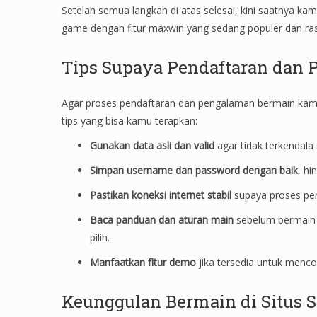
Setelah semua langkah di atas selesai, kini saatnya kamu
game dengan fitur maxwin yang sedang populer dan ra
Tips Supaya Pendaftaran dan 
Agar proses pendaftaran dan pengalaman bermain kamu 
tips yang bisa kamu terapkan:
Gunakan data asli dan valid
agar tidak terkendala 
Simpan username dan password dengan baik
, hi
Pastikan koneksi internet stabil
supaya proses pen
Baca panduan dan aturan main
sebelum bermain 
pilih.
Manfaatkan fitur demo
jika tersedia untuk menco
Keunggulan Bermain di Situs 