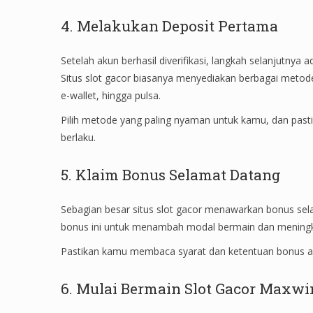
4. Melakukan Deposit Pertama
Setelah akun berhasil diverifikasi, langkah selanjutny
Situs slot gacor biasanya menyediakan berbagai metod
e-wallet, hingga pulsa.
Pilih metode yang paling nyaman untuk kamu, dan past
berlaku.
5. Klaim Bonus Selamat Datang
Sebagian besar situs slot gacor menawarkan bonus sel
bonus ini untuk menambah modal bermain dan mening
Pastikan kamu membaca syarat dan ketentuan bonus aga
6. Mulai Bermain Slot Gacor Maxwi