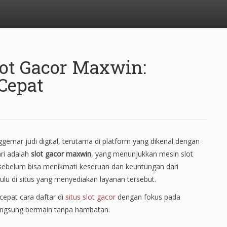
Slot Gacor Maxwin:
Cepat
gemar judi digital, terutama di platform yang dikenal dengan
ari adalah
slot gacor maxwin
, yang menunjukkan mesin slot
ebelum bisa menikmati keseruan dan keuntungan dari
ulu di situs yang menyediakan layanan tersebut.
epat cara daftar di
situs slot gacor
dengan fokus pada
langsung bermain tanpa hambatan.