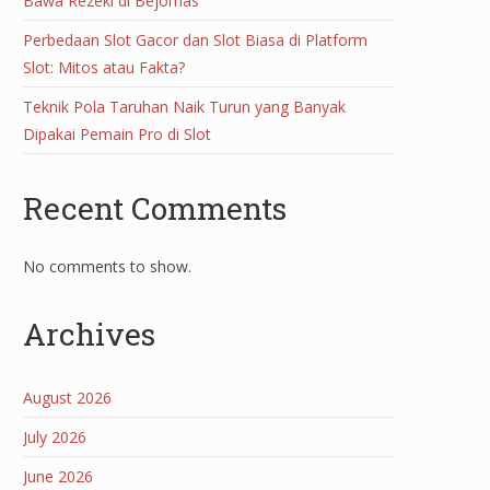
Bawa Rezeki di Bejomas
Perbedaan Slot Gacor dan Slot Biasa di Platform
Slot: Mitos atau Fakta?
Teknik Pola Taruhan Naik Turun yang Banyak
Dipakai Pemain Pro di Slot
Recent Comments
No comments to show.
Archives
August 2026
July 2026
June 2026