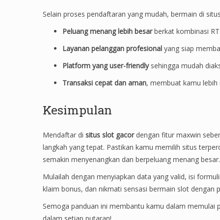
Selain proses pendaftaran yang mudah, bermain di situs
Peluang menang lebih besar
berkat kombinasi RTP
Layanan pelanggan profesional
yang siap memban
Platform yang user-friendly
sehingga mudah diaks
Transaksi cepat dan aman
, membuat kamu lebih
Kesimpulan
Mendaftar di
situs slot gacor
dengan fitur maxwin seben
langkah yang tepat. Pastikan kamu memilih situs terp
semakin menyenangkan dan berpeluang menang besar.
Mulailah dengan menyiapkan data yang valid, isi formuli
klaim bonus, dan nikmati sensasi bermain slot dengan
Semoga panduan ini membantu kamu dalam memulai pet
dalam setiap putaran!