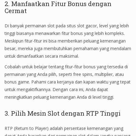
2. Manfaatkan Fitur Bonus dengan
Cermat
Di banyak permainan slot pada situs slot gacor, level yang lebih
tinggi biasanya menawarkan fitur bonus yang lebih kompleks.
Meskipun fitur-fitur ini bisa memberikan peluang kemenangan
besar, mereka juga membutuhkan pemahaman yang mendalam
untuk dimanfaatkan secara maksimal.
Cobalah untuk belajar tentang fitur-fitur bonus yang tersedia di
permainan yang Anda pilih, seperti free spins, multiplier, atau
bonus game. Pahami cara kerjanya dan kapan waktu yang tepat
untuk mengaktifkannya. Dengan cara ini, Anda dapat
meningkatkan peluang kemenangan Anda di level tinggi.
3. Pilih Mesin Slot dengan RTP Tinggi
RTP (Return to Player) adalah persentase kemenangan yang
dapat Anda harapkan dari permainan slot dalam jangka panjang.