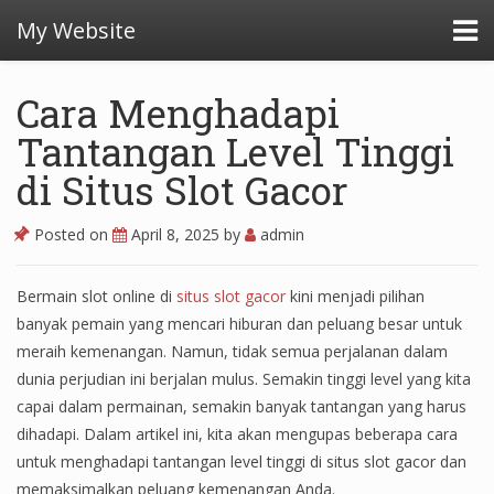
My Website
Cara Menghadapi
Tantangan Level Tinggi
di Situs Slot Gacor
Posted on
April 8, 2025
by
admin
Bermain slot online di
situs slot gacor
kini menjadi pilihan
banyak pemain yang mencari hiburan dan peluang besar untuk
meraih kemenangan. Namun, tidak semua perjalanan dalam
dunia perjudian ini berjalan mulus. Semakin tinggi level yang kita
capai dalam permainan, semakin banyak tantangan yang harus
dihadapi. Dalam artikel ini, kita akan mengupas beberapa cara
untuk menghadapi tantangan level tinggi di situs slot gacor dan
memaksimalkan peluang kemenangan Anda.