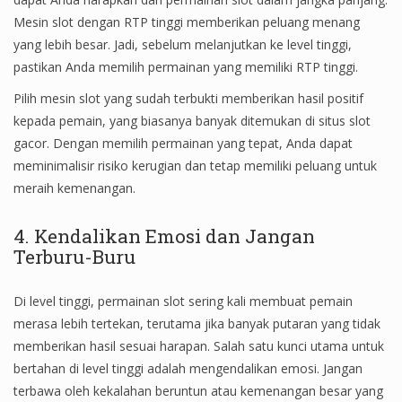
Mesin slot dengan RTP tinggi memberikan peluang menang
yang lebih besar. Jadi, sebelum melanjutkan ke level tinggi,
pastikan Anda memilih permainan yang memiliki RTP tinggi.
Pilih mesin slot yang sudah terbukti memberikan hasil positif
kepada pemain, yang biasanya banyak ditemukan di situs slot
gacor. Dengan memilih permainan yang tepat, Anda dapat
meminimalisir risiko kerugian dan tetap memiliki peluang untuk
meraih kemenangan.
4. Kendalikan Emosi dan Jangan
Terburu-Buru
Di level tinggi, permainan slot sering kali membuat pemain
merasa lebih tertekan, terutama jika banyak putaran yang tidak
memberikan hasil sesuai harapan. Salah satu kunci utama untuk
bertahan di level tinggi adalah mengendalikan emosi. Jangan
terbawa oleh kekalahan beruntun atau kemenangan besar yang