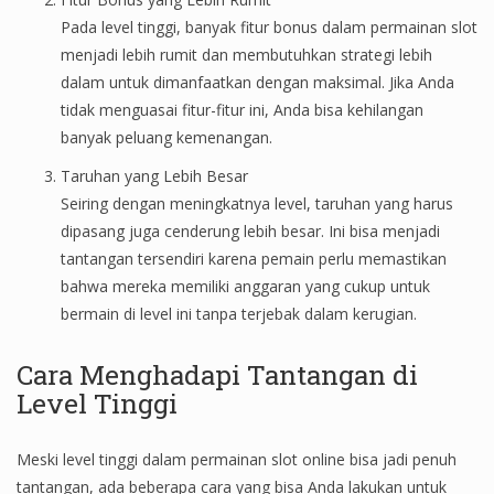
Pada level tinggi, banyak fitur bonus dalam permainan slot
menjadi lebih rumit dan membutuhkan strategi lebih
dalam untuk dimanfaatkan dengan maksimal. Jika Anda
tidak menguasai fitur-fitur ini, Anda bisa kehilangan
banyak peluang kemenangan.
Taruhan yang Lebih Besar
Seiring dengan meningkatnya level, taruhan yang harus
dipasang juga cenderung lebih besar. Ini bisa menjadi
tantangan tersendiri karena pemain perlu memastikan
bahwa mereka memiliki anggaran yang cukup untuk
bermain di level ini tanpa terjebak dalam kerugian.
Cara Menghadapi Tantangan di
Level Tinggi
Meski level tinggi dalam permainan slot online bisa jadi penuh
tantangan, ada beberapa cara yang bisa Anda lakukan untuk