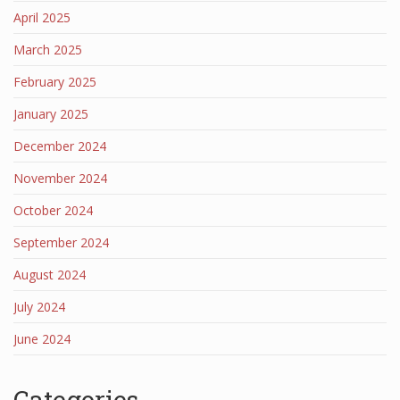
April 2025
March 2025
February 2025
January 2025
December 2024
November 2024
October 2024
September 2024
August 2024
July 2024
June 2024
Categories