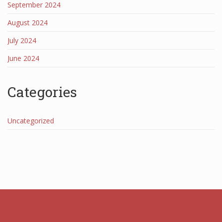
September 2024
August 2024
July 2024
June 2024
Categories
Uncategorized