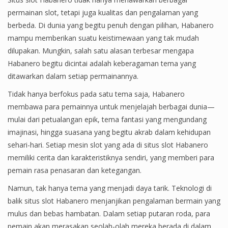
permainan slot, tetapi juga kualitas dan pengalaman yang
berbeda. Di dunia yang begitu penuh dengan pilihan, Habanero
mampu memberikan suatu keistimewaan yang tak mudah
dilupakan. Mungkin, salah satu alasan terbesar mengapa
Habanero begitu dicintai adalah keberagaman tema yang
ditawarkan dalam setiap permainannya.
Tidak hanya berfokus pada satu tema saja, Habanero
membawa para pemainnya untuk menjelajah berbagai dunia—
mulai dari petualangan epik, tema fantasi yang mengundang
imajinasi, hingga suasana yang begitu akrab dalam kehidupan
sehari-hari. Setiap mesin slot yang ada di situs slot Habanero
memiliki cerita dan karakteristiknya sendiri, yang memberi para
pemain rasa penasaran dan ketegangan.
Namun, tak hanya tema yang menjadi daya tarik. Teknologi di
balik situs slot Habanero menjanjikan pengalaman bermain yang
mulus dan bebas hambatan. Dalam setiap putaran roda, para
pemain akan merasakan seolah-olah mereka berada di dalam