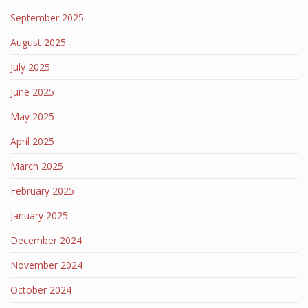
September 2025
August 2025
July 2025
June 2025
May 2025
April 2025
March 2025
February 2025
January 2025
December 2024
November 2024
October 2024