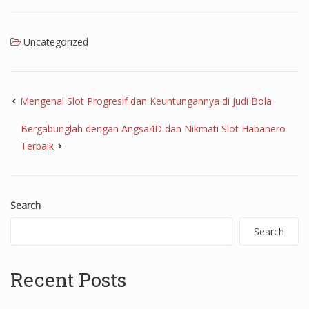
Uncategorized
Mengenal Slot Progresif dan Keuntungannya di Judi Bola
Bergabunglah dengan Angsa4D dan Nikmati Slot Habanero
Terbaik
Search
Search
Recent Posts