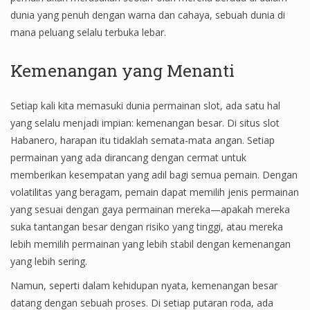
dunia yang penuh dengan warna dan cahaya, sebuah dunia di
mana peluang selalu terbuka lebar.
Kemenangan yang Menanti
Setiap kali kita memasuki dunia permainan slot, ada satu hal
yang selalu menjadi impian: kemenangan besar. Di situs slot
Habanero, harapan itu tidaklah semata-mata angan. Setiap
permainan yang ada dirancang dengan cermat untuk
memberikan kesempatan yang adil bagi semua pemain. Dengan
volatilitas yang beragam, pemain dapat memilih jenis permainan
yang sesuai dengan gaya permainan mereka—apakah mereka
suka tantangan besar dengan risiko yang tinggi, atau mereka
lebih memilih permainan yang lebih stabil dengan kemenangan
yang lebih sering.
Namun, seperti dalam kehidupan nyata, kemenangan besar
datang dengan sebuah proses. Di setiap putaran roda, ada