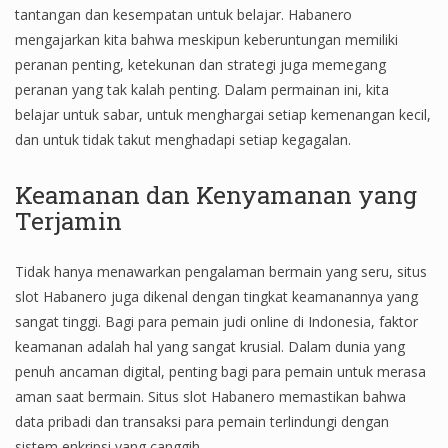
tantangan dan kesempatan untuk belajar. Habanero
mengajarkan kita bahwa meskipun keberuntungan memiliki
peranan penting, ketekunan dan strategi juga memegang
peranan yang tak kalah penting. Dalam permainan ini, kita
belajar untuk sabar, untuk menghargai setiap kemenangan kecil,
dan untuk tidak takut menghadapi setiap kegagalan.
Keamanan dan Kenyamanan yang
Terjamin
Tidak hanya menawarkan pengalaman bermain yang seru, situs
slot Habanero juga dikenal dengan tingkat keamanannya yang
sangat tinggi. Bagi para pemain judi online di Indonesia, faktor
keamanan adalah hal yang sangat krusial. Dalam dunia yang
penuh ancaman digital, penting bagi para pemain untuk merasa
aman saat bermain. Situs slot Habanero memastikan bahwa
data pribadi dan transaksi para pemain terlindungi dengan
sistem enkripsi yang canggih.