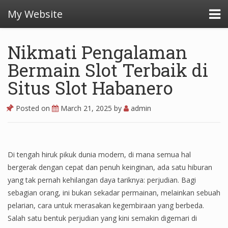
My Website
Nikmati Pengalaman
Bermain Slot Terbaik di
Situs Slot Habanero
Posted on
March 21, 2025
by
admin
Di tengah hiruk pikuk dunia modern, di mana semua hal
bergerak dengan cepat dan penuh keinginan, ada satu hiburan
yang tak pernah kehilangan daya tariknya: perjudian. Bagi
sebagian orang, ini bukan sekadar permainan, melainkan sebuah
pelarian, cara untuk merasakan kegembiraan yang berbeda.
Salah satu bentuk perjudian yang kini semakin digemari di