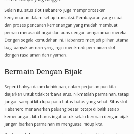
Selain itu, situs slot Habanero juga memprioritaskan
kenyamanan dalam setiap transaksi. Pembayaran yang cepat
dan proses pencairan kemenangan yang mudah membuat
pemain merasa dihargai dan puas dengan pengalaman mereka.
Dengan segala kemudahan ini, Habanero menjadi pilihan utama
bagi banyak pemain yang ingin menikmati permainan slot
dengan rasa aman dan nyaman.
Bermain Dengan Bijak
Seperti halnya dalam kehidupan, dalam perjudian pun kita
diajarkan untuk tidak terbawa arus. Nikmatilah permainan, tetapi
jangan sampai kita lupa pada batas-batas yang sehat. Situs slot
Habanero menawarkan peluang besar, tetapi di balik setiap
kemenangan, kita harus ingat untuk selalu bermain dengan bijak.
Jangan biarkan permainan ini menguasai hidup kita.