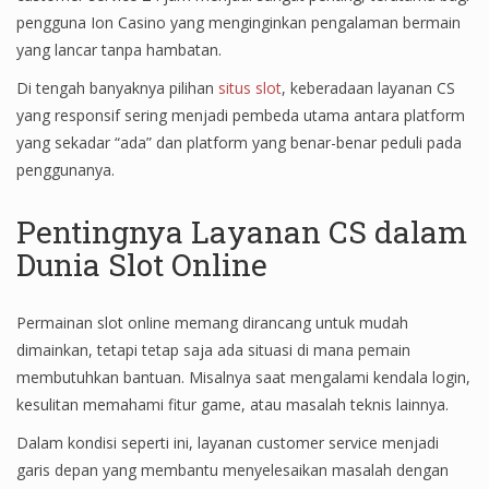
pengguna Ion Casino yang menginginkan pengalaman bermain
yang lancar tanpa hambatan.
Di tengah banyaknya pilihan
situs slot
, keberadaan layanan CS
yang responsif sering menjadi pembeda utama antara platform
yang sekadar “ada” dan platform yang benar-benar peduli pada
penggunanya.
Pentingnya Layanan CS dalam
Dunia Slot Online
Permainan slot online memang dirancang untuk mudah
dimainkan, tetapi tetap saja ada situasi di mana pemain
membutuhkan bantuan. Misalnya saat mengalami kendala login,
kesulitan memahami fitur game, atau masalah teknis lainnya.
Dalam kondisi seperti ini, layanan customer service menjadi
garis depan yang membantu menyelesaikan masalah dengan