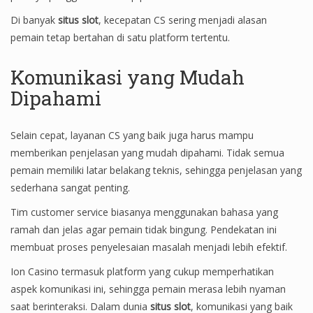
Di banyak
situs slot
, kecepatan CS sering menjadi alasan
pemain tetap bertahan di satu platform tertentu.
Komunikasi yang Mudah
Dipahami
Selain cepat, layanan CS yang baik juga harus mampu
memberikan penjelasan yang mudah dipahami. Tidak semua
pemain memiliki latar belakang teknis, sehingga penjelasan yang
sederhana sangat penting.
Tim customer service biasanya menggunakan bahasa yang
ramah dan jelas agar pemain tidak bingung. Pendekatan ini
membuat proses penyelesaian masalah menjadi lebih efektif.
Ion Casino termasuk platform yang cukup memperhatikan
aspek komunikasi ini, sehingga pemain merasa lebih nyaman
saat berinteraksi. Dalam dunia
situs slot
, komunikasi yang baik