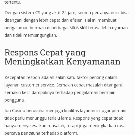
tertentu.
Dengan sistem CS yang aktif 24 jam, semua pertanyaan ini bisa
ditangani dengan lebih cepat dan efisien. Hal ini membuat
pengalaman bermain di berbagai
situs slot
terasa lebih nyaman
dan tidak membingungkan.
Respons Cepat yang
Meningkatkan Kenyamanan
Kecepatan respon adalah salah satu faktor penting dalam
layanan customer service. Semakin cepat masalah ditangani,
semakin kecil dampaknya terhadap pengalaman bermain
pengguna.
Ion Casino berusaha menjaga kualitas layanan ini agar pemain
tidak perlu menunggu terlalu lama. Respons yang cepat tidak
hanya menyelesaikan masalah, tetapi juga meningkatkan rasa
percaya pengguna terhadap platform.