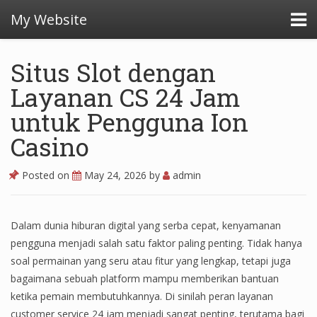
My Website
Situs Slot dengan
Layanan CS 24 Jam
untuk Pengguna Ion
Casino
Posted on
May 24, 2026
by
admin
Dalam dunia hiburan digital yang serba cepat, kenyamanan
pengguna menjadi salah satu faktor paling penting. Tidak hanya
soal permainan yang seru atau fitur yang lengkap, tetapi juga
bagaimana sebuah platform mampu memberikan bantuan
ketika pemain membutuhkannya. Di sinilah peran layanan
customer service 24 jam menjadi sangat penting, terutama bagi