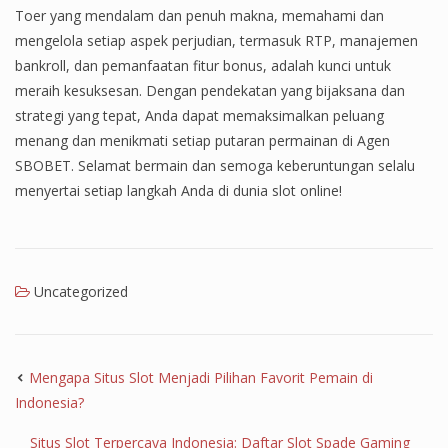
Toer yang mendalam dan penuh makna, memahami dan
mengelola setiap aspek perjudian, termasuk RTP, manajemen
bankroll, dan pemanfaatan fitur bonus, adalah kunci untuk
meraih kesuksesan. Dengan pendekatan yang bijaksana dan
strategi yang tepat, Anda dapat memaksimalkan peluang
menang dan menikmati setiap putaran permainan di Agen
SBOBET. Selamat bermain dan semoga keberuntungan selalu
menyertai setiap langkah Anda di dunia slot online!
Uncategorized
Mengapa Situs Slot Menjadi Pilihan Favorit Pemain di
Indonesia?
Situs Slot Terpercaya Indonesia: Daftar Slot Spade Gaming