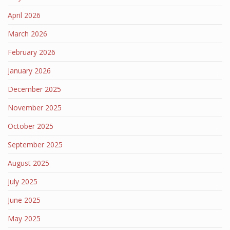
April 2026
March 2026
February 2026
January 2026
December 2025
November 2025
October 2025
September 2025
August 2025
July 2025
June 2025
May 2025