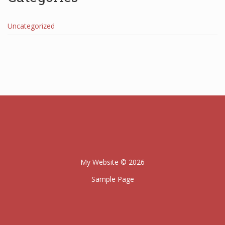
Uncategorized
My Website © 2026
Sample Page