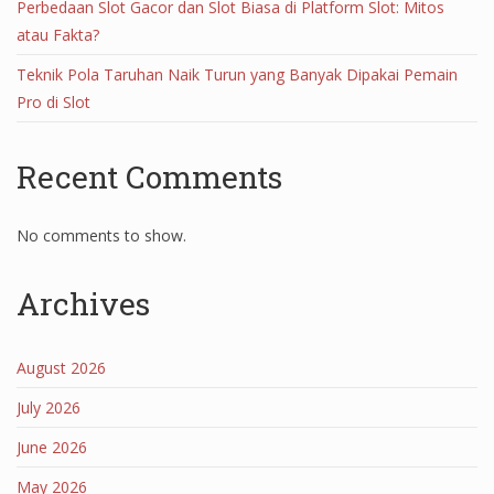
Perbedaan Slot Gacor dan Slot Biasa di Platform Slot: Mitos
atau Fakta?
Teknik Pola Taruhan Naik Turun yang Banyak Dipakai Pemain
Pro di Slot
Recent Comments
No comments to show.
Archives
August 2026
July 2026
June 2026
May 2026