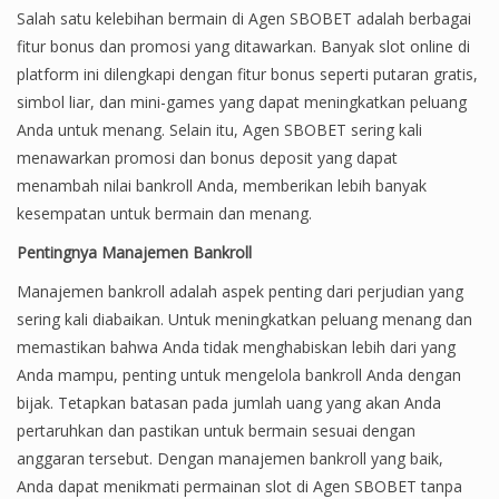
Salah satu kelebihan bermain di Agen SBOBET adalah berbagai
fitur bonus dan promosi yang ditawarkan. Banyak slot online di
platform ini dilengkapi dengan fitur bonus seperti putaran gratis,
simbol liar, dan mini-games yang dapat meningkatkan peluang
Anda untuk menang. Selain itu, Agen SBOBET sering kali
menawarkan promosi dan bonus deposit yang dapat
menambah nilai bankroll Anda, memberikan lebih banyak
kesempatan untuk bermain dan menang.
Pentingnya Manajemen Bankroll
Manajemen bankroll adalah aspek penting dari perjudian yang
sering kali diabaikan. Untuk meningkatkan peluang menang dan
memastikan bahwa Anda tidak menghabiskan lebih dari yang
Anda mampu, penting untuk mengelola bankroll Anda dengan
bijak. Tetapkan batasan pada jumlah uang yang akan Anda
pertaruhkan dan pastikan untuk bermain sesuai dengan
anggaran tersebut. Dengan manajemen bankroll yang baik,
Anda dapat menikmati permainan slot di Agen SBOBET tanpa