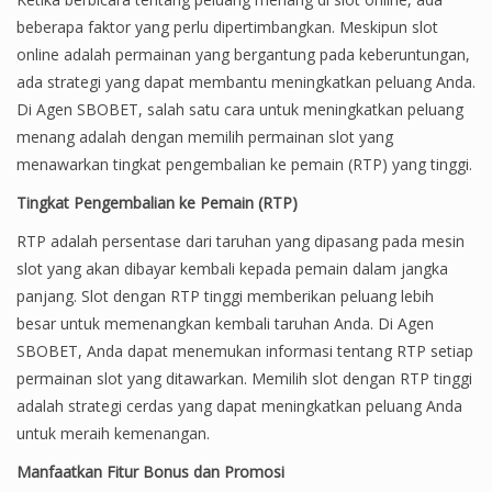
beberapa faktor yang perlu dipertimbangkan. Meskipun slot
online adalah permainan yang bergantung pada keberuntungan,
ada strategi yang dapat membantu meningkatkan peluang Anda.
Di Agen SBOBET, salah satu cara untuk meningkatkan peluang
menang adalah dengan memilih permainan slot yang
menawarkan tingkat pengembalian ke pemain (RTP) yang tinggi.
Tingkat Pengembalian ke Pemain (RTP)
RTP adalah persentase dari taruhan yang dipasang pada mesin
slot yang akan dibayar kembali kepada pemain dalam jangka
panjang. Slot dengan RTP tinggi memberikan peluang lebih
besar untuk memenangkan kembali taruhan Anda. Di Agen
SBOBET, Anda dapat menemukan informasi tentang RTP setiap
permainan slot yang ditawarkan. Memilih slot dengan RTP tinggi
adalah strategi cerdas yang dapat meningkatkan peluang Anda
untuk meraih kemenangan.
Manfaatkan Fitur Bonus dan Promosi