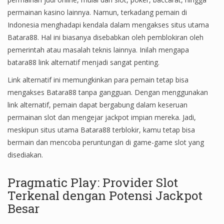
permainan kasino lainnya. Namun, terkadang pemain di
Indonesia menghadapi kendala dalam mengakses situs utama
Batara88. Hal ini biasanya disebabkan oleh pemblokiran oleh
pemerintah atau masalah teknis lainnya. Inilah mengapa
batara88 link alternatif menjadi sangat penting.
Link alternatif ini memungkinkan para pemain tetap bisa
mengakses Batara88 tanpa gangguan. Dengan menggunakan
link alternatif, pemain dapat bergabung dalam keseruan
permainan slot dan mengejar jackpot impian mereka. Jadi,
meskipun situs utama Batara88 terblokir, kamu tetap bisa
bermain dan mencoba peruntungan di game-game slot yang
disediakan.
Pragmatic Play: Provider Slot
Terkenal dengan Potensi Jackpot
Besar