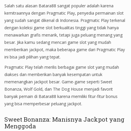
Salah satu alasan Batara88 sangat populer adalah karena
kemitraannya dengan Pragmatic Play, penyedia permainan slot
yang sudah sangat dikenal di Indonesia. Pragmatic Play terkenal
dengan koleksi game slot berkualitas tinggi yang tidak hanya
menawarkan grafis menarik, tetapi juga peluang menang yang
besar. Jika kamu sedang mencari game slot yang mudah
memberikan jackpot, maka beberapa game dari Pragmatic Play
ini bisa jadi pilihan yang tepat.
Pragmatic Play telah merilis berbagai game slot yang mudah
diakses dan memberikan banyak kesempatan untuk
memenangkan jackpot besar. Game-game seperti Sweet
Bonanza, Wolf Gold, dan The Dog House menjadi favorit
banyak pemain di Batara88 karena memiliki fitur-fitur bonus
yang bisa memperbesar peluang jackpot.
Sweet Bonanza: Manisnya Jackpot yang
Menggoda