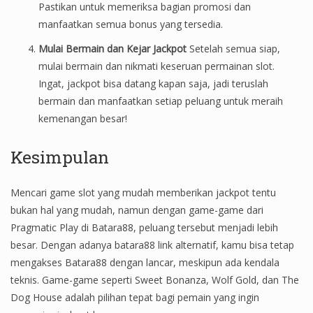
Pastikan untuk memeriksa bagian promosi dan
manfaatkan semua bonus yang tersedia.
Mulai Bermain dan Kejar Jackpot
Setelah semua siap,
mulai bermain dan nikmati keseruan permainan slot.
Ingat, jackpot bisa datang kapan saja, jadi teruslah
bermain dan manfaatkan setiap peluang untuk meraih
kemenangan besar!
Kesimpulan
Mencari game slot yang mudah memberikan jackpot tentu
bukan hal yang mudah, namun dengan game-game dari
Pragmatic Play di Batara88, peluang tersebut menjadi lebih
besar. Dengan adanya batara88 link alternatif, kamu bisa tetap
mengakses Batara88 dengan lancar, meskipun ada kendala
teknis. Game-game seperti Sweet Bonanza, Wolf Gold, dan The
Dog House adalah pilihan tepat bagi pemain yang ingin