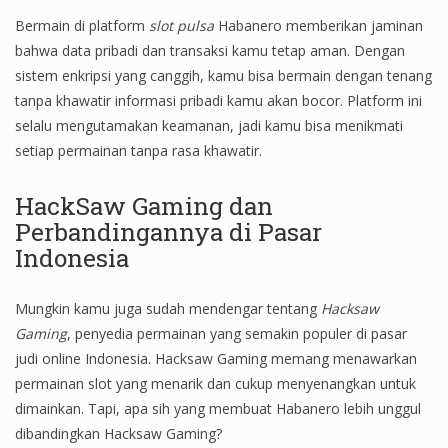
Bermain di platform
slot pulsa
Habanero memberikan jaminan
bahwa data pribadi dan transaksi kamu tetap aman. Dengan
sistem enkripsi yang canggih, kamu bisa bermain dengan tenang
tanpa khawatir informasi pribadi kamu akan bocor. Platform ini
selalu mengutamakan keamanan, jadi kamu bisa menikmati
setiap permainan tanpa rasa khawatir.
HackSaw Gaming dan
Perbandingannya di Pasar
Indonesia
Mungkin kamu juga sudah mendengar tentang
Hacksaw
Gaming
, penyedia permainan yang semakin populer di pasar
judi online Indonesia. Hacksaw Gaming memang menawarkan
permainan slot yang menarik dan cukup menyenangkan untuk
dimainkan. Tapi, apa sih yang membuat Habanero lebih unggul
dibandingkan Hacksaw Gaming?