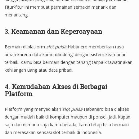
Fitur-fitur ini membuat permainan semakin menarik dan
menantang!
3.
Keamanan dan Kepercayaan
Bermain di platform
slot pulsa
Habanero memberikan rasa
aman karena data kamu dilindungi dengan sistem keamanan
terbaik. Kamu bisa bermain dengan tenang tanpa khawatir akan
kehilangan uang atau data pribadi.
4.
Kemudahan Akses di Berbagai
Platform
Platform yang menyediakan
slot pulsa
Habanero bisa diakses
dengan mudah baik di komputer maupun di ponsel. Jadi, kapan
saja dan di mana saja kamu berada, kamu tetap bisa bermain
dan merasakan sensasi slot terbaik di Indonesia.