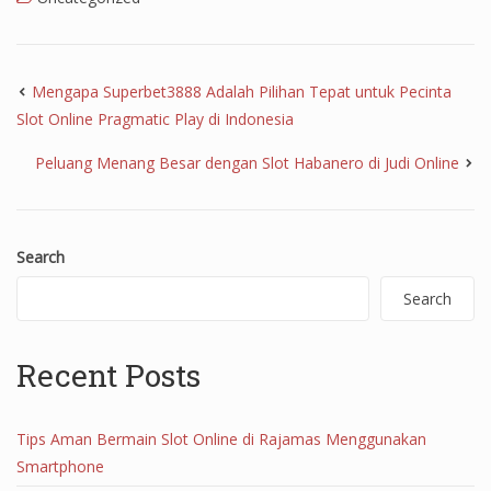
Mengapa Superbet3888 Adalah Pilihan Tepat untuk Pecinta
Slot Online Pragmatic Play di Indonesia
Peluang Menang Besar dengan Slot Habanero di Judi Online
Search
Search
Recent Posts
Tips Aman Bermain Slot Online di Rajamas Menggunakan
Smartphone