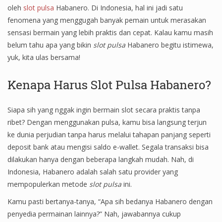
oleh
slot pulsa
Habanero. Di Indonesia, hal ini jadi satu
fenomena yang menggugah banyak pemain untuk merasakan
sensasi bermain yang lebih praktis dan cepat. Kalau kamu masih
belum tahu apa yang bikin
slot pulsa
Habanero begitu istimewa,
yuk, kita ulas bersama!
Kenapa Harus Slot Pulsa Habanero?
Siapa sih yang nggak ingin bermain slot secara praktis tanpa
ribet? Dengan menggunakan pulsa, kamu bisa langsung terjun
ke dunia perjudian tanpa harus melalui tahapan panjang seperti
deposit bank atau mengisi saldo e-wallet. Segala transaksi bisa
dilakukan hanya dengan beberapa langkah mudah. Nah, di
Indonesia, Habanero adalah salah satu provider yang
mempopulerkan metode
slot pulsa
ini.
Kamu pasti bertanya-tanya, “Apa sih bedanya Habanero dengan
penyedia permainan lainnya?” Nah, jawabannya cukup