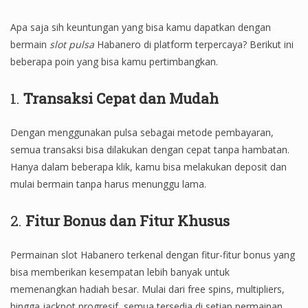
Apa saja sih keuntungan yang bisa kamu dapatkan dengan
bermain
slot pulsa
Habanero di platform terpercaya? Berikut ini
beberapa poin yang bisa kamu pertimbangkan.
1.
Transaksi Cepat dan Mudah
Dengan menggunakan pulsa sebagai metode pembayaran,
semua transaksi bisa dilakukan dengan cepat tanpa hambatan.
Hanya dalam beberapa klik, kamu bisa melakukan deposit dan
mulai bermain tanpa harus menunggu lama.
2.
Fitur Bonus dan Fitur Khusus
Permainan slot Habanero terkenal dengan fitur-fitur bonus yang
bisa memberikan kesempatan lebih banyak untuk
memenangkan hadiah besar. Mulai dari free spins, multipliers,
hingga jackpot progresif, semua tersedia di setiap permainan.