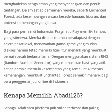
menghadirkan pengalaman yang menyenangkan dan penuh
tantangan. Dalam setiap permainan mereka, seperti Enchanted
Forest, ada keseimbangan antara kesederhanaan, hiburan, dan
potensi kemenangan yang besar.
Bagi para pemain di Indonesia, Pragmatic Play memiliki tempat
yang istimewa. Mereka dikenal mampu beradaptasi dengan
selera pasar lokal, menawarkan game-game yang mudah
diakses namun tetap memiliki fitur-fitur menarik yang membuat
pemain betah berlama-lama. Dengan menggunakan sistem RNG
(Random Number Generator) yang memastikan hasil yang adil,
setiap pemain memiliki kesempatan yang sama untuk meraih
kemenangan, membuat Enchanted Forest semakin menarik bagi
para penggemar judi online di Indonesia.
Kenapa Memilih Abadi126?
Sebagai salah satu platform judi online terbesar dan paling