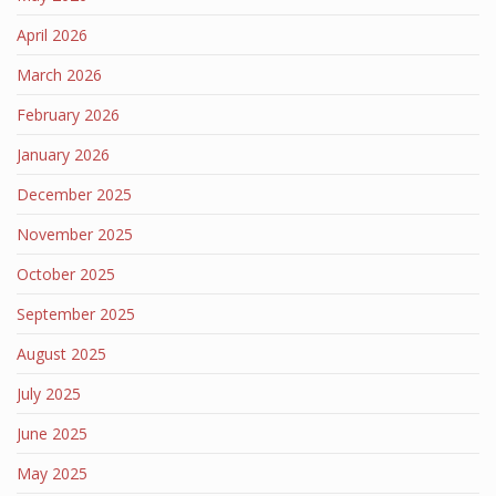
April 2026
March 2026
February 2026
January 2026
December 2025
November 2025
October 2025
September 2025
August 2025
July 2025
June 2025
May 2025