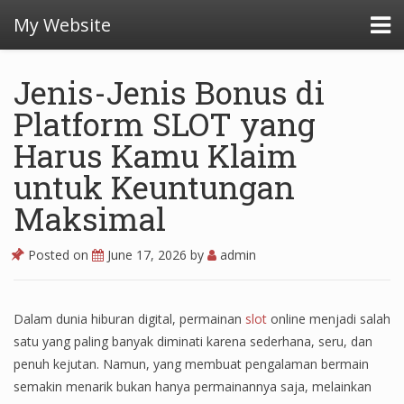
My Website
Jenis-Jenis Bonus di
Platform SLOT yang
Harus Kamu Klaim
untuk Keuntungan
Maksimal
Posted on
June 17, 2026
by
admin
Dalam dunia hiburan digital, permainan
slot
online menjadi salah
satu yang paling banyak diminati karena sederhana, seru, dan
penuh kejutan. Namun, yang membuat pengalaman bermain
semakin menarik bukan hanya permainannya saja, melainkan