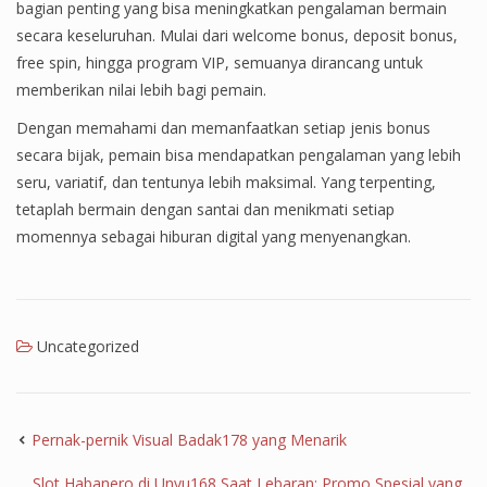
bagian penting yang bisa meningkatkan pengalaman bermain
secara keseluruhan. Mulai dari welcome bonus, deposit bonus,
free spin, hingga program VIP, semuanya dirancang untuk
memberikan nilai lebih bagi pemain.
Dengan memahami dan memanfaatkan setiap jenis bonus
secara bijak, pemain bisa mendapatkan pengalaman yang lebih
seru, variatif, dan tentunya lebih maksimal. Yang terpenting,
tetaplah bermain dengan santai dan menikmati setiap
momennya sebagai hiburan digital yang menyenangkan.
Uncategorized
Pernak-pernik Visual Badak178 yang Menarik
Slot Habanero di Unyu168 Saat Lebaran: Promo Spesial yang