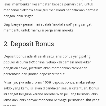
jelas: memberikan kesempatan kepada pemain baru untuk
mengenal platform sekaligus menikmati pengalaman bermain
dengan lebih ringan.
Bagi banyak pemain, ini adalah “modal awal” yang sangat
membantu untuk memulai perjalanan mereka.
2. Deposit Bonus
Deposit bonus adalah salah satu jenis bonus yang paling
populer di dunia
slot
online. Setiap kali pemain melakukan
pengisian saldo, platform akan memberikan tambahan
persentase dari jumlah deposit tersebut.
Misalnya, jika ada promo 100% deposit bonus, maka setiap
saldo yang kamu isi akan digandakan sesuai ketentuan. Bonus
ini sangat berguna karena memberikan peluang bermain lebih
lama dan lebih banyak mencoba berbagai permainan
slot
yang
tersedia.